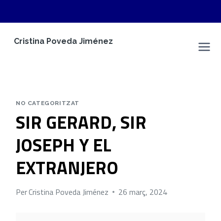
Vés
Cristina Poveda Jiménez
al
Cristina Poveda Jiménez
contingut
NO CATEGORITZAT
SIR GERARD, SIR
JOSEPH Y EL
EXTRANJERO
Per
Cristina Poveda Jiménez
26 març, 2024