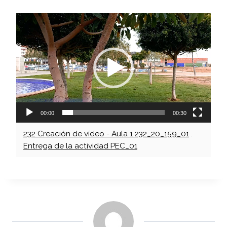
R
e
p
r
o
d
u
c
00:00
00:30
t
232 Creación de vídeo - Aula 1 232_20_159_01
.
o
Entrega de la actividad PEC_01
r
d
e
v
í
d