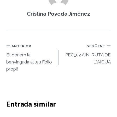
e
o
Cristina Poveda Jiménez
Navegació
ANTERIOR
SEGÜENT
d'entrades
Et donem la
PEC_02 AIN. RUTA DE
benvinguda al teu Folio
L´AIGUA
propi!
Entrada similar